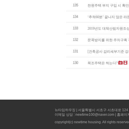
135
전원주택 부지 구입 시 확
134
‘추적60분’ 끝나지 않은 
133
2019년도 대체산림자원조
132
문콕방지를 위한 주차구획 
131
[건축공사 감리세부기준 강화]
130
목조주택은 썩는다?
뉴타임하우징 | 서울특별시 서초구 서초대로 124 선빌딩 5층 
이메일 상담 : newtime100@naver.com | 홈페이
copyright(c) newtime housing. All rights reserve