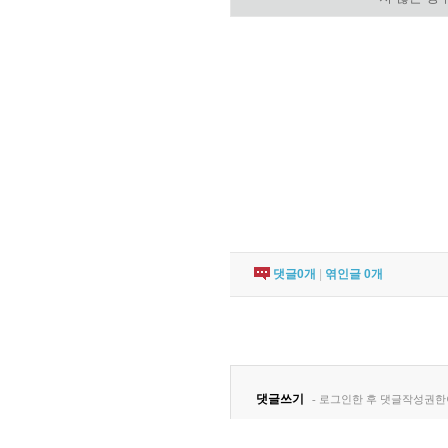
댓글
0
개
|
엮인글
0
개