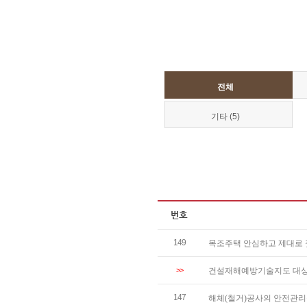
전체
기타 (5)
149
목조주택 안심하고 제대로 짓기
>>
건설재해예방기술지도 대상공사 
147
해체(철거)공사의 안전관리를 