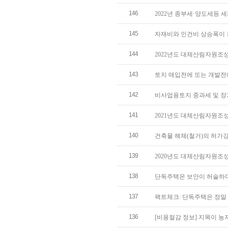
146
2022년 종부세·양도세등 
145
자재비와 인건비 상승폭이 
144
2022년도 대체산림자원조
143
토지 매입전에 또는 개발전
142
비사업용토지 중과세 및 장
141
2021년도 대체산림자원조
140
건축물 해체(철거)의 허가
139
2020년도 대체산림자원조
138
단독주택은 보안이 허술하다
137
팩트체크: 단독주택은 정말
136
[비용절감 정보] 지목이 