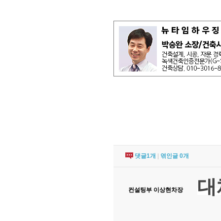
댓글
1
개
|
엮인글
0
개