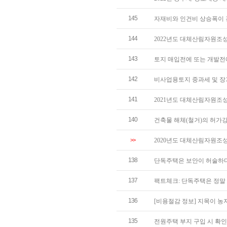
145
자재비와 인건비 상승폭이 
144
2022년도 대체산림자원조
143
토지 매입전에 또는 개발전
142
비사업용토지 중과세 및 장
141
2021년도 대체산림자원조
140
건축물 해체(철거)의 허가
>>
2020년도 대체산림자원조
138
단독주택은 보안이 허술하다
137
팩트체크: 단독주택은 정말
136
[비용절감 정보] 지목이 
135
전원주택 부지 구입 시 확