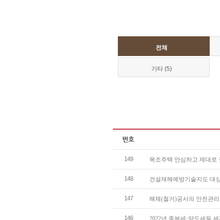
전체
기타 (5)
149
목조주택 안심하고 제대로 짓기
148
건설재해예방기술지도 대상공사 
147
해체(철거)공사의 안전관리를 
146
2022년 종부세·양도세등 