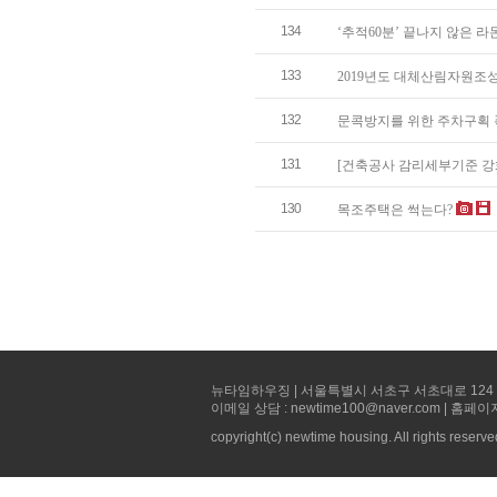
134
‘추적60분’ 끝나지 않은 
133
2019년도 대체산림자원조
132
문콕방지를 위한 주차구획 
131
[건축공사 감리세부기준 강화]
130
목조주택은 썩는다?
뉴타임하우징 | 서울특별시 서초구 서초대로 124 선빌딩 5층 
이메일 상담 : newtime100@naver.com | 홈페이
copyright(c) newtime housing. All rights reserve