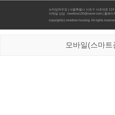
뉴타임하우징 | 서울특별시 서초구 서초대로 124 선빌딩 5층 
이메일 상담 : newtime100@naver.com | 홈페이
copyright(c) newtime housing. All rights reserve
모바일(스마트