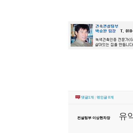
댓글
1
개
|
엮인글
0
개