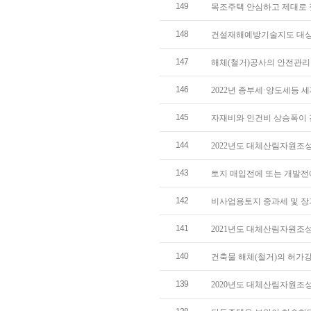
149
목조주택 안심하고 제대로 짓기
148
건설재해예방기술지도 대상공사 
147
해체(철거)공사의 안전관리를 
146
2022년 종부세·양도세등 
145
자재비와 인건비 상승폭이 
144
2022년도 대체산림자원조
143
토지 매입전에 또는 개발전
142
비사업용토지 중과세 및 장
141
2021년도 대체산림자원조
140
건축물 해체(철거)의 허가
139
2020년도 대체산림자원조