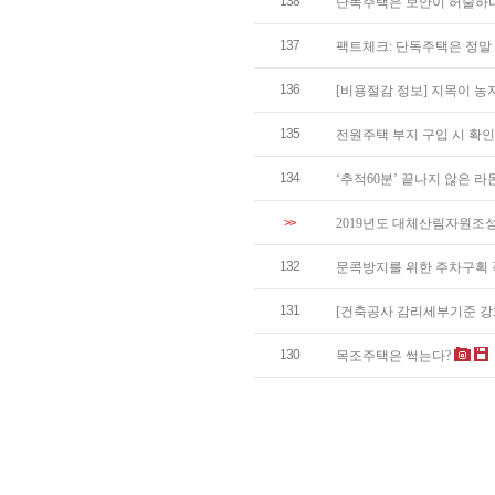
138
단독주택은 보안이 허술하다
137
팩트체크: 단독주택은 정말
136
[비용절감 정보] 지목이 
135
전원주택 부지 구입 시 확
134
‘추적60분’ 끝나지 않은 
>>
2019년도 대체산림자원조
132
문콕방지를 위한 주차구획 
131
[건축공사 감리세부기준 강화]
130
목조주택은 썩는다?