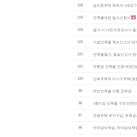
106
농어촌주택 취득자 1세대 2
105
건축물대장 말소신청서
104
철거 시 사전석면조사가 필
103
가설건축물 축조신고서 양
102
건축물철거, 멸실신고서 양
101
친환경 건축물 인증/개정안(20
100
단독주택과 다가구주택(원룸
99
위반건축물 이행 강제금
98
3층이상 건축물 구조안전
97
전원주택 부지구입, 토목공
96
하자담보책임, 하자담보책