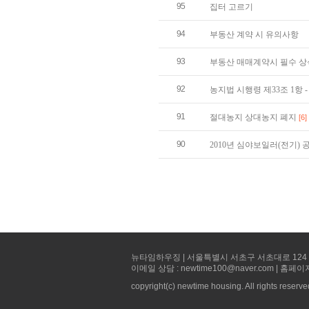
95
집터 고르기
94
부동산 계약 시 유의사항
93
부동산 매매계약시 필수 상
92
농지법 시행령 제33조 1항
91
절대농지 상대농지 폐지
[6]
90
2010년 심야보일러(전기)
뉴타임하우징 | 서울특별시 서초구 서초대로 124 선빌딩 5층 
이메일 상담 : newtime100@naver.com | 홈페이
copyright(c) newtime housing. All rights reserve