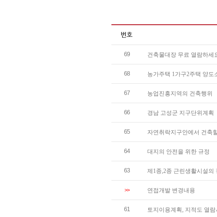
69
건축물대장 무료 열람하세요
68
농가주택 1가구2주택 양
67
농업진흥지역의 건축행위
66
경남 고성군 지구단위계획
65
자연취락지구안에서 건축할
64
대지의 안전을 위한 규정
63
제1종,2종 근린생활시설의 
>>
연접개발 변경내용
61
토지이용계획, 지적도 열