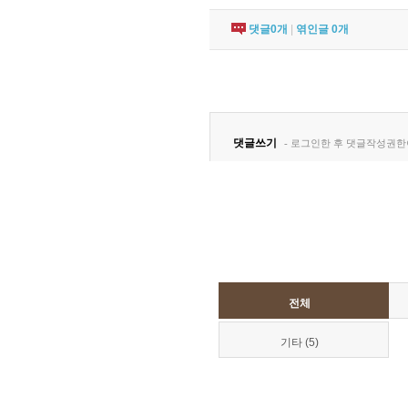
댓글
0
개
|
엮인글
0
개
전체
기타 (5)