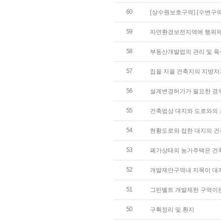
60
[상수원보호구역].[수변구역
59
자연환경보전지역에 행위
58
부동산개발업의 관리 및 육
57
집을 지을 건축지의 지방
56
설계변경허가가 필요한 경
55
건축법상 대지와 도로와의
54
현황도로와 접한 대지의 
53
폐가상태의 농가주택은 건
52
개발제안구역내 지목이 대지
51
그린벨트 개발제한 구역이
50
구획정리 및 환지