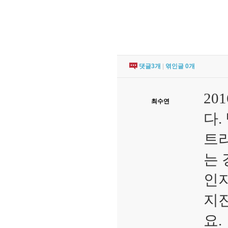
댓글
3
개
|
엮인글
0
개