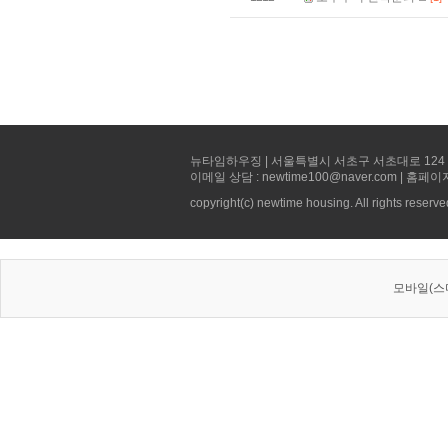
뉴타임하우징 | 서울특별시 서초구 서초대로 124 선빌딩 5층 
이메일 상담 : newtime100@naver.com | 홈페이
copyright(c) newtime housing. All rights reserve
모바일(스