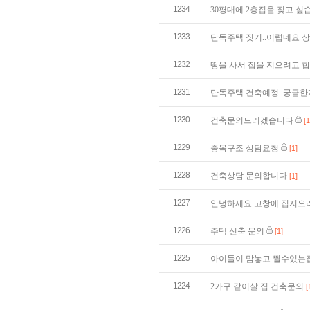
1234
30평대에 2층집을 짖고 싶
1233
단독주택 짓기..어렵네요 
1232
땅을 사서 집을 지으려고 
1231
단독주택 건축예정..궁금
1230
건축문의드리겠습니다
[1
1229
중목구조 상담요청
[1]
1228
건축상담 문의합니다
[1]
1227
안녕하세요 고창에 집지으
1226
주택 신축 문의
[1]
1225
아이들이 맘놓고 뛸수있는
1224
2가구 같이살 집 건축문의
[