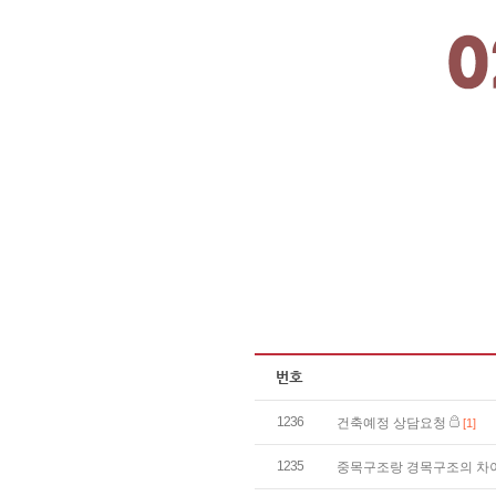
1236
건축예정 상담요청
[1]
1235
중목구조랑 경목구조의 차