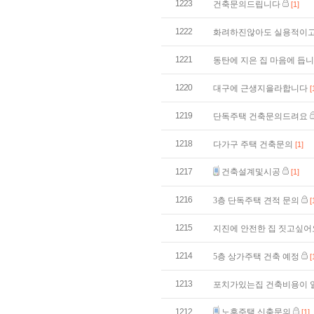
1223
건축문의드립니다
[1]
1222
화려하진않아도 실용적이고
1221
동탄에 지은 집 마음에 듭
1220
대구에 근생지을라합니다
[
1219
단독주택 건축문의드려요
1218
다가구 주택 건축문의
[1]
1217
건축설계및시공
[1]
1216
3층 단독주택 견적 문의
[
1215
지진에 안전한 집 짓고싶어
1214
5층 상가주택 건축 예정
[
1213
포치가있는집 건축비용이 
1212
노후주택 신축문의
[1]