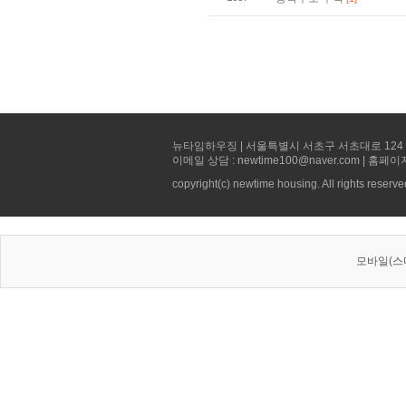
뉴타임하우징 | 서울특별시 서초구 서초대로 124 선빌딩 5층 
이메일 상담 : newtime100@naver.com | 홈페이
copyright(c) newtime housing. All rights reserve
모바일(스