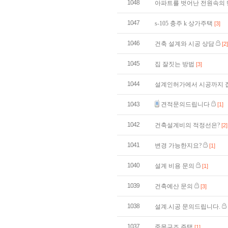
1048
아파트를 벗어난 전원속의
1047
s-105 충주 k 상가주택
[3]
1046
건축 설계와 시공 상담
[2]
1045
집 잘짓는 방법
[3]
1044
설계인허가에서 시공까지 
1043
견적문의드립니다
[1]
1042
건축설계비의 적정선은?
[2]
1041
변경 가능한지요?
[1]
1040
설계 비용 문의
[1]
1039
건축예산 문의
[3]
1038
설계.시공 문의드립니다.
1037
중목구조 주택
[1]