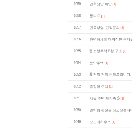
1059
건축상담 희망
[1]
1058
문의
[1]
1057
건축상담, 견적문의
[3]
1056
안녕하세요 대략적인 금액
1055
소형주택 B형 구조
[1]
1054
농막주택
[1]
1053
건축 견적 문의드립니다.
1052
중정형 주택
[1]
1051
시골 주택 재건축
[1]
1050
민박형 팬션을 짓고싶습니
1049
모도리하우스
[1]