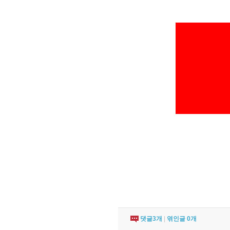
댓글
3
개
|
엮인글
0
개