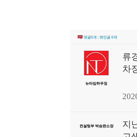
댓글
5
개
|
엮인글
0
개