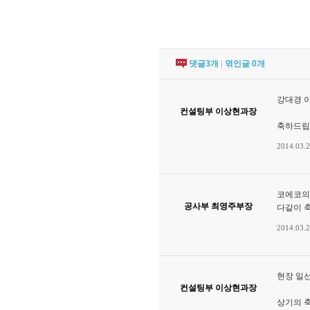
댓글
3
개
|
엮인글
0
개