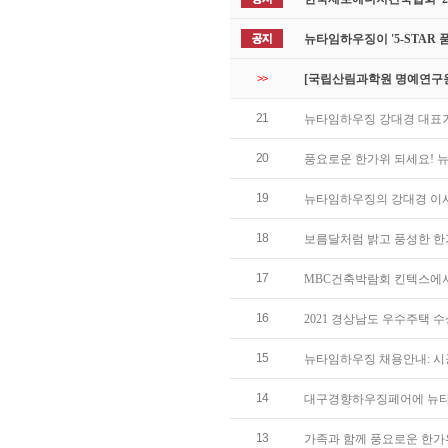
뉴타임하우징이 '5-STAR
>>
[국립산림과학원 명예연구원
21
뉴타임하우징 강대경 대표
20
풍요로운 한가위 되세요! 
19
뉴타임하우징의 강대경 이사
18
보름달처럼 밝고 풍성한 한
17
MBC건축박람회 킨텍스에서 만
16
2021 경상남도 우수주택 
15
뉴타임하우징 채용안내: 
14
대구경향하우징페어에 뉴타
13
가족과 함께 풍요로운 한가