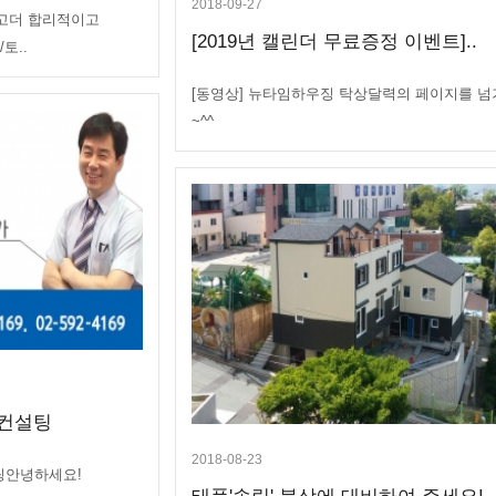
2018-09-27
고더 합리적이고
[2019년 캘린더 무료증정 이벤트]..
토..
[동영상] 뉴타임하우징 탁상달력의 페이지를 
~^^
축컨설팅
2018-08-23
설팅안녕하세요!