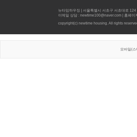
뉴타임하우징 | 서울특별시 서초구 서초대로 124 선빌딩 5층 
이메일 상담 : newtime100@naver.com | 홈페이
copyright(c) newtime housing. All rights reserve
모바일(스