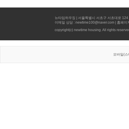
뉴타임하우징 | 서울특별시 서초구 서초대로 124 선빌딩 5층 
이메일 상담 : newtime100@naver.com | 홈페이
copyright(c) newtime housing. All rights reserve
모바일(스