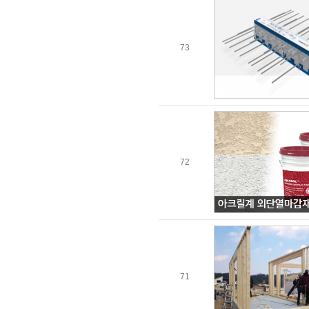
73
72
71