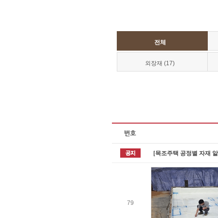
전체
외장재 (17)
[목조주택 공정별 자재 
79