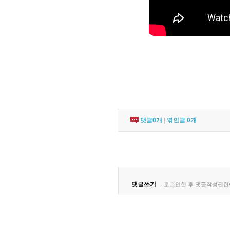
댓글
0
개
|
엮인글
0
개