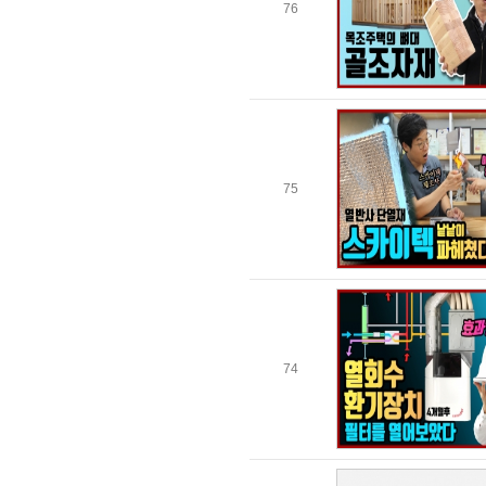
76
75
74