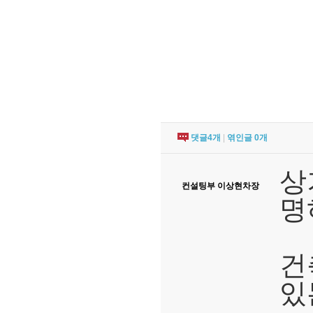
댓글
4
개
|
엮인글
0
개