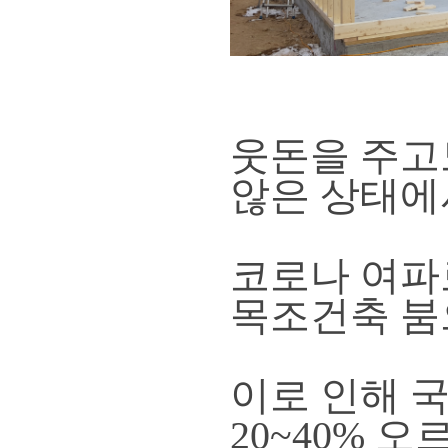
웃돈을 주고
않은 상태에서
코로나 여파
목조건축 붐
이로 인해 
20~40% 오