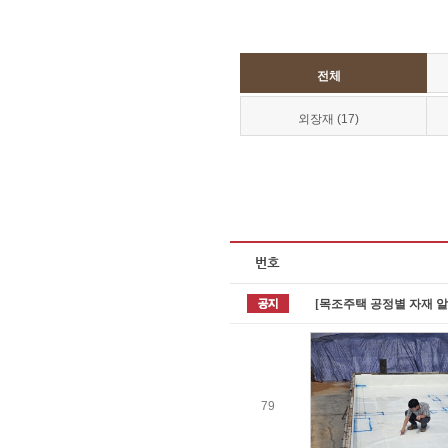
전체
외장재 (17)
[목조주택 공정별 자재 
79