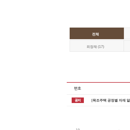
전체
외장재 (17)
[목조주택 공정별 자재 