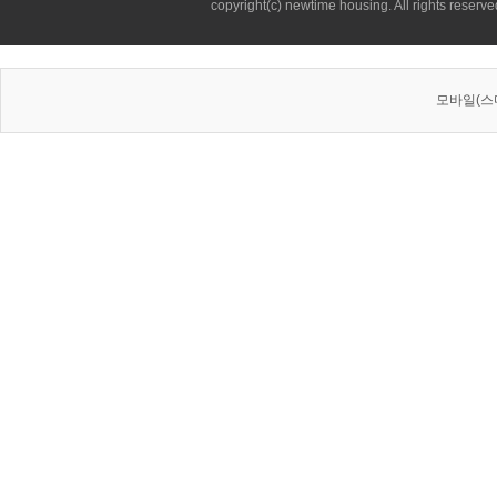
copyright(c) newtime housing. All rights reserve
모바일(스