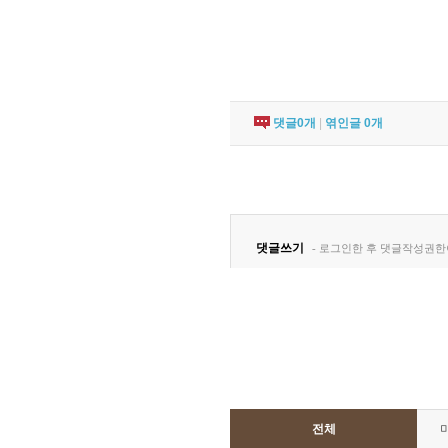
댓글
0
개
|
엮인글
0
개
전체