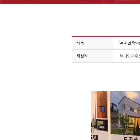
제목
MBC건축박람
작성자
뉴타임하우