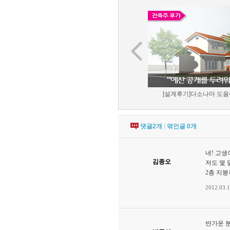
[설계후기]다소나마 도움이
댓글
2
개
|
엮인글
0
개