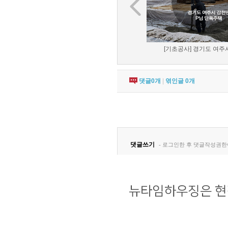
[기초공사] 경기도 여주시
댓글
0
개
|
엮인글
0
개