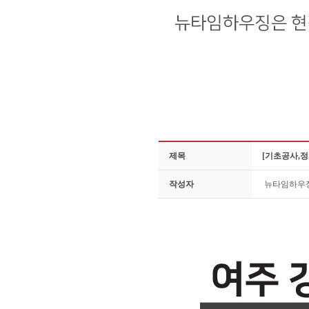
제목
[기초공사,정
작성자
뉴타임하우