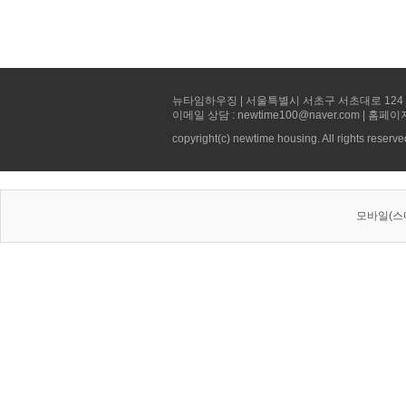
뉴타임하우징 | 서울특별시 서초구 서초대로 124 선빌딩 5층 
이메일 상담 : newtime100@naver.com | 홈페이
copyright(c) newtime housing. All rights reserve
모바일(스