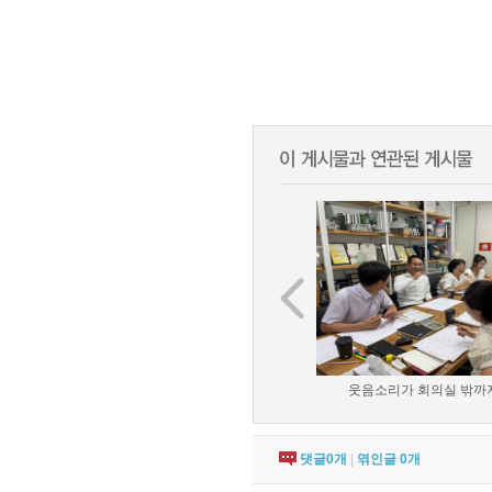
웃음소리가 회의실 밖까지 
댓글
0
개
|
엮인글
0
개