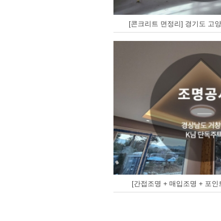
[콘크리트 면정리] 경기도 고양
[간접조명 + 매입조명 + 포인