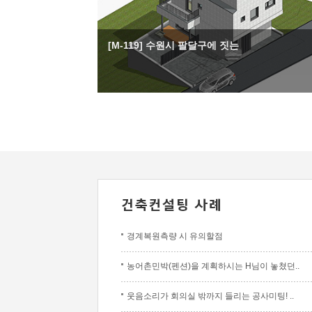
[M-119] 수원시 팔달구에 짓는
경계복원측량 시 유의할점
농어촌민박(펜션)을 계획하시는 H님이 놓쳤던..
웃음소리가 회의실 밖까지 들리는 공사미팅! ..