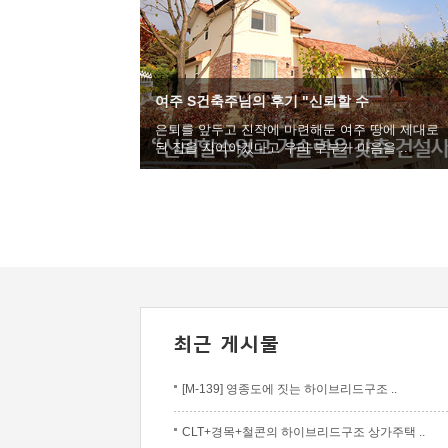
여주 S건축주님의 후기 "신뢰할 수
은퇴를 앞두고 진작에 마련해둔 여주 땅에 제대로
된 집을 지어야겠다고 우리 부부가 마음을 ..
[M-139] 영종도에 짓는 하이브리드구조 ..
CLT+경목+철콘의 하이브리드구조 상가주택 ..