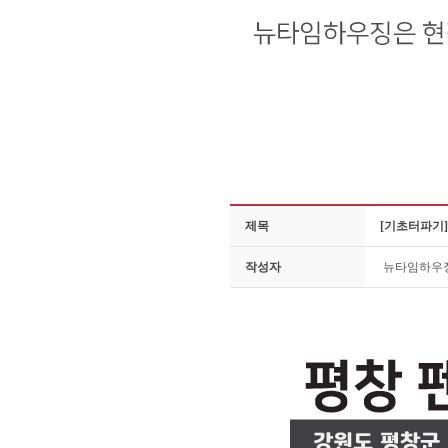
제목
[기초터파기]
작성자
뉴타임하우