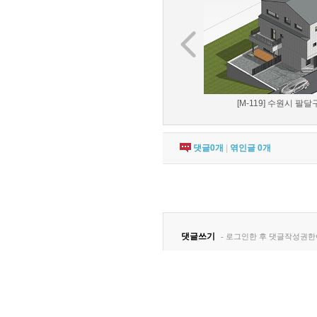
[M-119] 수원시 팔달구
댓글
0
개
|
엮인글
0
개