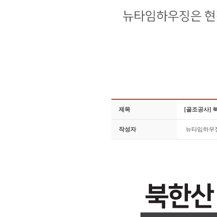
제목
[골조공사]
작성자
뉴타임하우