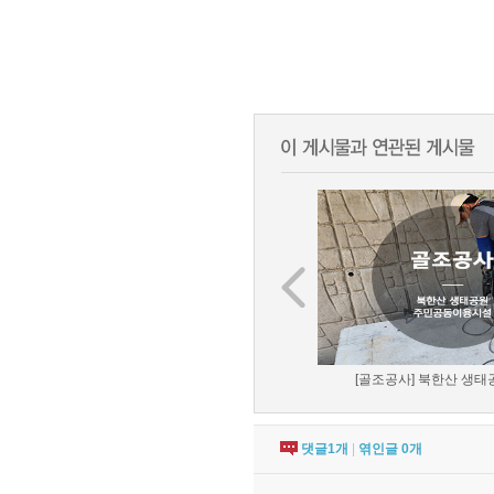
[골조공사] 북한산 생태공
댓글
1
개
|
엮인글
0
개