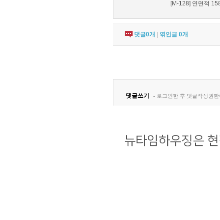
[M-128] 연면적 158
댓글
0
개
|
엮인글
0
개