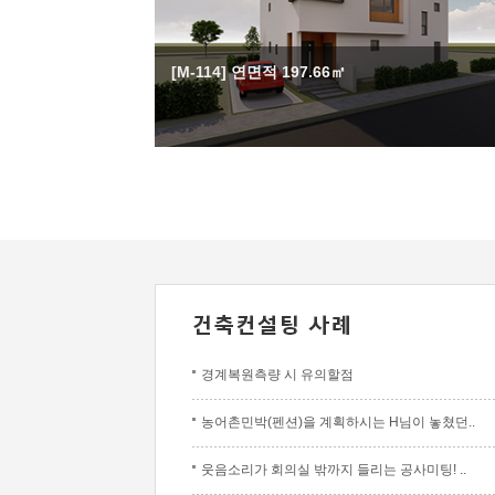
[M-114] 연면적 197.66㎡
경계복원측량 시 유의할점
농어촌민박(펜션)을 계획하시는 H님이 놓쳤던..
웃음소리가 회의실 밖까지 들리는 공사미팅! ..