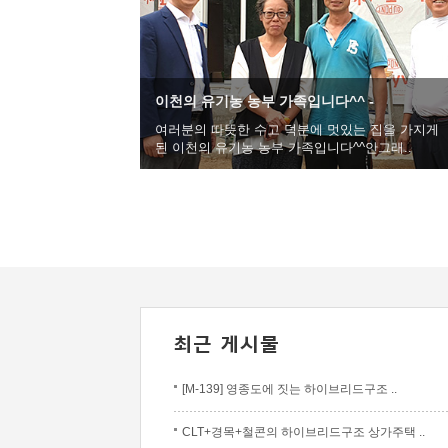
이천의 유기농 농부 가족입니다^^ -
여러분의 따뜻한 수고 덕분에 멋있는 집을 가지게
된 이천의 유기농 농부 가족입니다^^안그래..
[M-139] 영종도에 짓는 하이브리드구조 ..
CLT+경목+철콘의 하이브리드구조 상가주택 ..