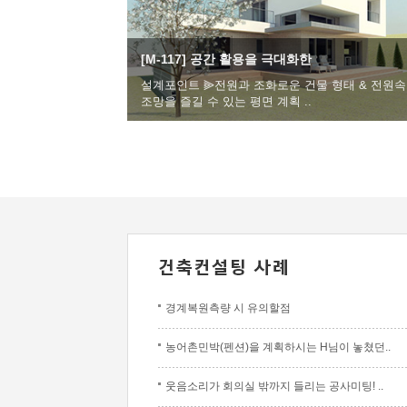
[M-117] 공간 활용을 극대화한
설계포인트 ⫸전원과 조화로운 건물 형태 & 전원속
조망을 즐길 수 있는 평면 계획 ..
경계복원측량 시 유의할점
농어촌민박(펜션)을 계획하시는 H님이 놓쳤던..
웃음소리가 회의실 밖까지 들리는 공사미팅! ..