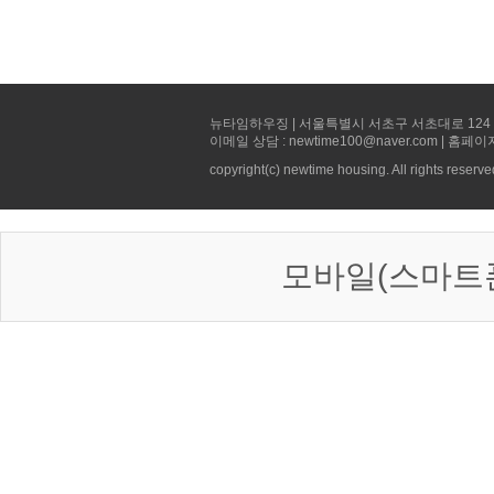
뉴타임하우징 | 서울특별시 서초구 서초대로 124 선빌딩 5층 
이메일 상담 : newtime100@naver.com | 홈페이
copyright(c) newtime housing. All rights reserve
모바일(스마트