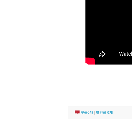
댓글
0
개
|
엮인글
0
개