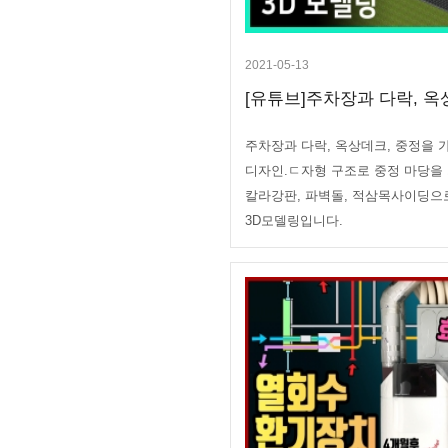
2021-05-13
[유튜브]주차장과 다락, 옥상
주차장과 다락, 옥상데크, 중정을 
디자인.ㄷ자형 구조로 중정 마당을 
칼라강판, 파벽돌, 적삼목사이딩으
3D모델링입니다.