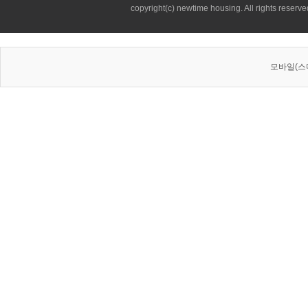
copyright(c) newtime housing. All rights reserve
모바일(스