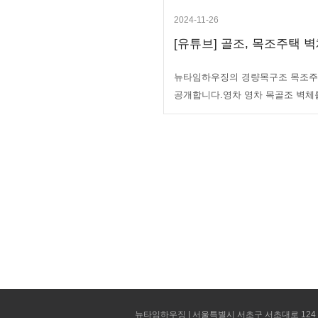
2024-11-26
[유튜브] 골조, 목조주택 벽
뉴타임하우징의 경량목구조 목조주
공개합니다.영차 영차 목골조 벽체
뉴타임하우징 | 서울특별시 서초구 서초대로 124 선빌딩 5층 