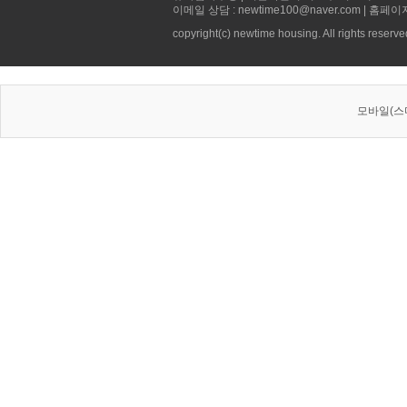
이메일 상담 : newtime100@naver.com | 홈페이
copyright(c) newtime housing. All rights reserve
모바일(스