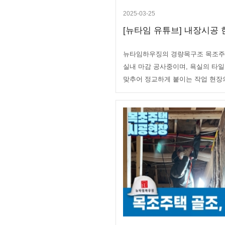
2025-03-25
[뉴타임 유튜브] 내장시공 현
뉴타임하우징의 경량목구조 목조주
실내 마감 공사중이며, 욕실의 타일
맞추어 정교하게 붙이는 작업 현장