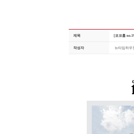
제목
[코코홈 no
작성자
뉴타임하우