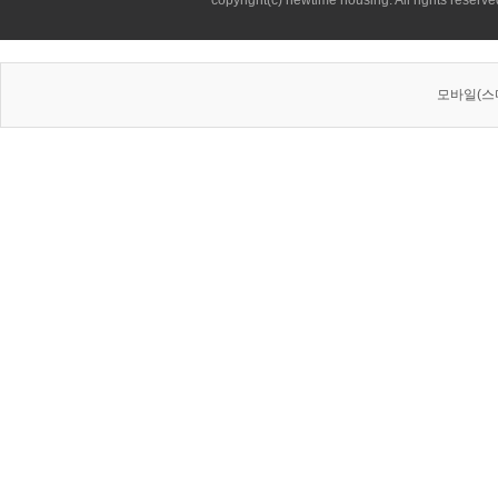
copyright(c) newtime housing. All rights reserve
모바일(스