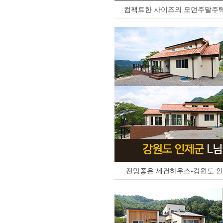
컴팩트한 사이즈의 모던주말주택-
전망좋은 세컨하우스-강원도 인제