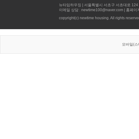
뉴타임하우징 | 서울특별시 서초구 서초대로 124 선빌딩 5층 
이메일 상담 : newtime100@naver.com | 홈페이
copyright(c) newtime housing. All rights reserve
모바일(스