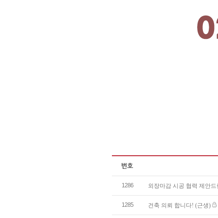
1286
외장마감 시공 협력 제안
1285
건축 의뢰 합니다! (근생)