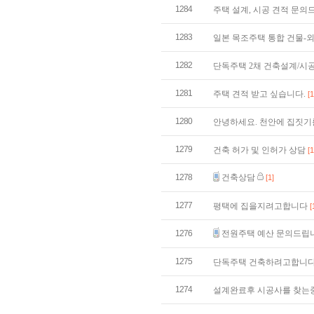
1284
주택 설계, 시공 견적 문
1283
일본 목조주택 통합 건물-
1282
단독주택 2채 건축설계/시
1281
주택 견적 받고 싶습니다.
[1
1280
안녕하세요. 천안에 집짓기
1279
건축 허가 및 인허가 상담
[1
1278
건축상담
[1]
1277
평택에 집을지려고합니다
[
1276
전원주택 예산 문의드립
1275
단독주택 건축하려고합니
1274
설계완료후 시공사를 찾는