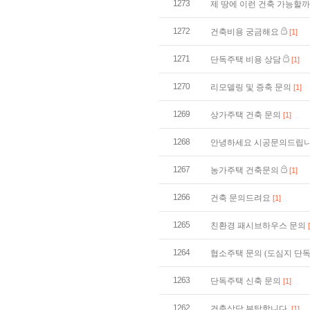
1273
제 땅에 이런 건축 가능할
1272
건축비용 궁금해요
[1]
1271
단독주택 비용 상담
[1]
1270
리모델링 및 증축 문의
[1]
1269
상가주택 건축 문의
[1]
1268
안녕하세요 시공문의드립니
1267
농가주택 건축문의
[1]
1266
건축 문의드려요
[1]
1265
친환경 패시브하우스 문의
1264
협소주택 문의 (도심지 단
1263
단독주택 신축 문의
[1]
1262
건축상담 부탁합니다.
[1]