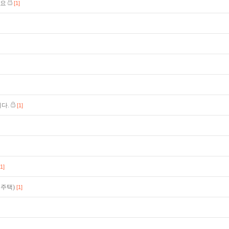
까요
[1]
다.
[1]
[1]
독주택)
[1]