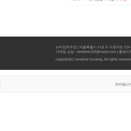
뉴타임하우징 | 서울특별시 서초구 서초대로 124 선빌딩 5층 
이메일 상담 : newtime100@naver.com | 홈페이
copyright(c) newtime housing. All rights reserve
모바일(스