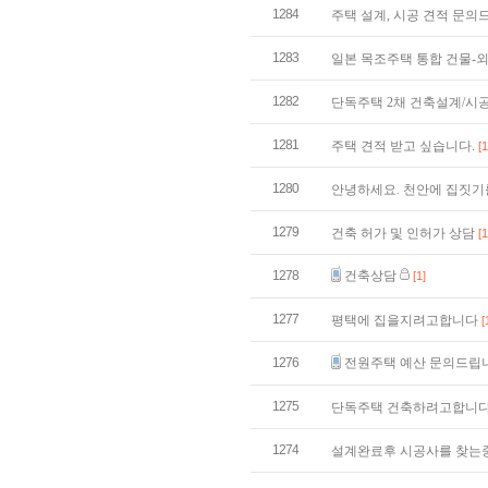
1284
주택 설계, 시공 견적 문
1283
일본 목조주택 통합 건물-
1282
단독주택 2채 건축설계/시
1281
주택 견적 받고 싶습니다.
[1
1280
안녕하세요. 천안에 집짓기
1279
건축 허가 및 인허가 상담
[1
1278
건축상담
[1]
1277
평택에 집을지려고합니다
[
1276
전원주택 예산 문의드립
1275
단독주택 건축하려고합니
1274
설계완료후 시공사를 찾는