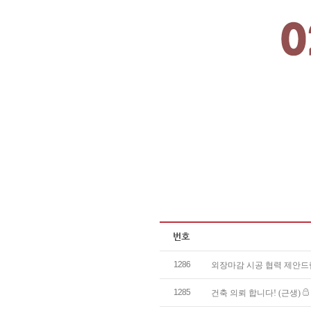
1286
외장마감 시공 협력 제안
1285
건축 의뢰 합니다! (근생)