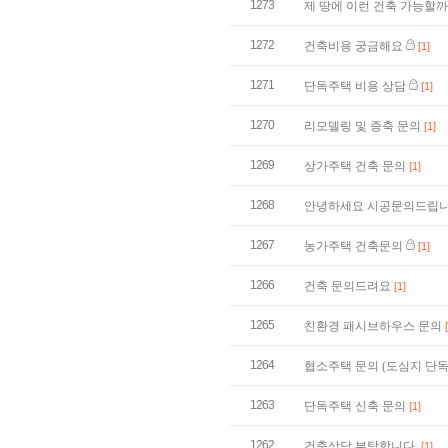
1273
제 땅에 이런 건축 가능할
1272
건축비용 궁금해요
[1]
1271
단독주택 비용 상담
[1]
1270
리모델링 및 증축 문의
[1]
1269
상가주택 건축 문의
[1]
1268
안녕하세요 시공문의드립니
1267
농가주택 건축문의
[1]
1266
건축 문의드려요
[1]
1265
친환경 패시브하우스 문의
1264
협소주택 문의 (도심지 단
1263
단독주택 신축 문의
[1]
1262
건축상담 부탁합니다.
[1]