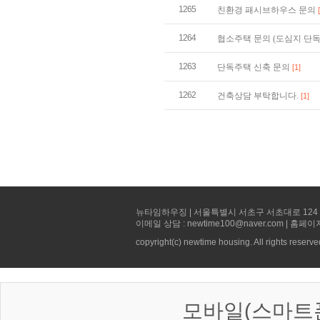
1265
친환경 패시브하우스 문의
1264
협소주택 문의 (도심지 단
1263
단독주택 신축 문의
[1]
1262
건축상담 부탁합니다.
[1]
뉴타임하우징 | 서울특별시 서초구 서초대로 124 선빌딩 5층 
이메일 상담 : newtime100@naver.com | 홈페이
copyright(c) newtime housing. All rights reserve
모바일(스마트