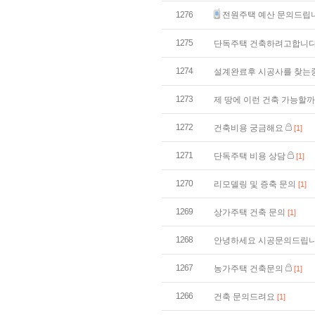
1276
전원주택 예산 문의드립
1275
단독주택 건축하려고합니
1274
설계완료후 시공사를 찾는
1273
제 땅에 이런 건축 가능할
1272
건축비용 궁금해요
[1]
1271
단독주택 비용 상담
[1]
1270
리모델링 및 증축 문의
[1]
1269
상가주택 건축 문의
[1]
1268
안녕하세요 시공문의드립니
1267
농가주택 건축문의
[1]
1266
건축 문의드려요
[1]