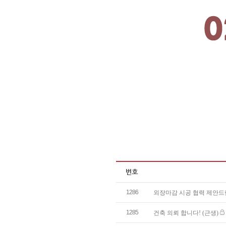
1286
외장마감 시공 협력 제안
1285
건축 의뢰 합니다! (근생)