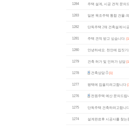
1284
주택 설계, 시공 견적 문
1283
일본 목조주택 통합 건물-
1282
단독주택 2채 건축설계/시
1281
주택 견적 받고 싶습니다.
[1
1280
안녕하세요. 천안에 집짓기
1279
건축 허가 및 인허가 상담
[1
1278
건축상담
[1]
1277
평택에 집을지려고합니다
[
1276
전원주택 예산 문의드립
1275
단독주택 건축하려고합니
1274
설계완료후 시공사를 찾는