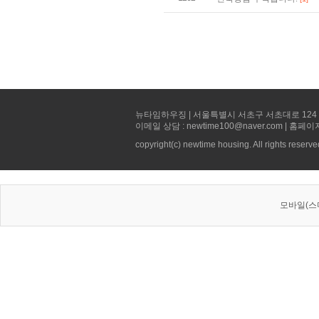
뉴타임하우징 | 서울특별시 서초구 서초대로 124 선빌딩 5층 
이메일 상담 : newtime100@naver.com | 홈페이
copyright(c) newtime housing. All rights reserve
모바일(스