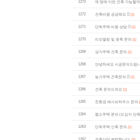
1273
제 땅에 이런 건축 가능할
1272
건축비용 궁금해요
[1]
1271
단독주택 비용 상담
[1]
1270
리모델링 및 증축 문의
[1]
1269
상가주택 건축 문의
[1]
1268
안녕하세요 시공문의드립니
1267
농가주택 건축문의
[1]
1266
건축 문의드려요
[1]
1265
친환경 패시브하우스 문의
1264
협소주택 문의 (도심지 단
1263
단독주택 신축 문의
[1]
1262
건축상담 부탁합니다.
[1]