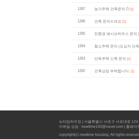
1267
농가주택 건축문의
[1]
1266
건축 문의드려요
[1]
1265
친환경 패시브하우스 문의
1264
협소주택 문의 (도심지 단
1263
단독주택 신축 문의
[1]
1262
건축상담 부탁합니다.
[1]
뉴타임하우징 | 서울특별시 서초구 서초대로 124 선빌딩 5층 
이메일 상담 : newtime100@naver.com | 홈페이
copyright(c) newtime housing. All rights reserve