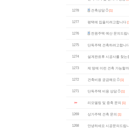
1278
건축상담
[1]
1277
평택에 집을지려고합니다
[
1276
전원주택 예산 문의드립
1275
단독주택 건축하려고합니
1274
설계완료후 시공사를 찾는
1273
제 땅에 이런 건축 가능할
1272
건축비용 궁금해요
[1]
1271
단독주택 비용 상담
[1]
>>
리모델링 및 증축 문의
[1]
1269
상가주택 건축 문의
[1]
1268
안녕하세요 시공문의드립니