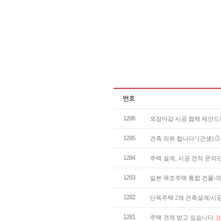
1286
외장마감 시공 협력 제안
1285
건축 의뢰 합니다! (근생)
1284
주택 설계, 시공 견적 문
1283
일본 목조주택 통합 건물-
1282
단독주택 2채 건축설계/시
1281
주택 견적 받고 싶습니다.
[1