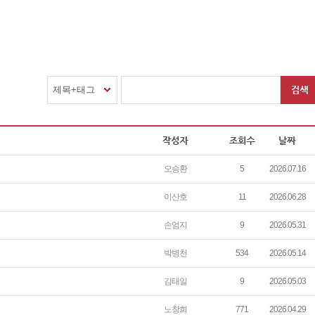
제목+태그
오승환
5
2026.07.16
이산호
11
2026.06.28
손엄지
9
2026.05.31
박병천
534
2026.05.14
김태일
9
2026.05.03
노창희
771
2026.04.29