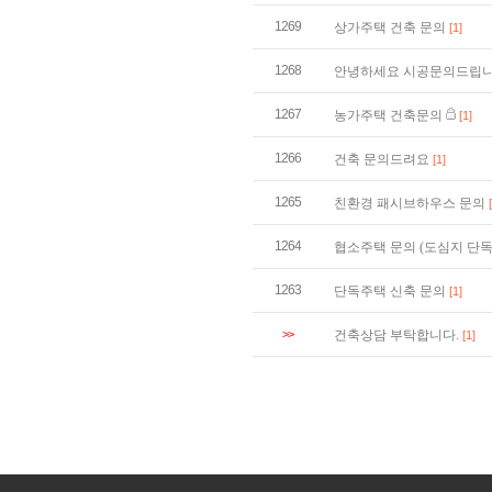
1269
상가주택 건축 문의
[1]
1268
안녕하세요 시공문의드립니
1267
농가주택 건축문의
[1]
1266
건축 문의드려요
[1]
1265
친환경 패시브하우스 문의
1264
협소주택 문의 (도심지 단
1263
단독주택 신축 문의
[1]
>>
건축상담 부탁합니다.
[1]