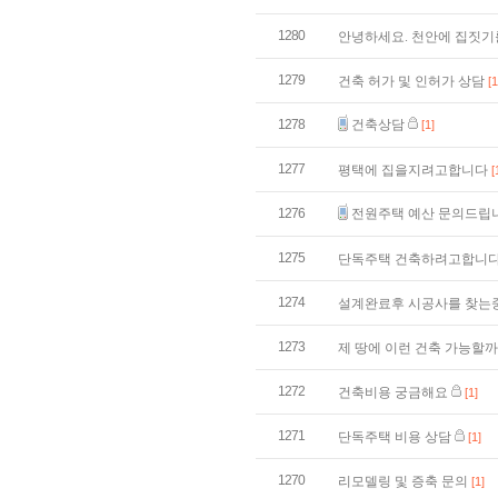
1280
안녕하세요. 천안에 집짓기
1279
건축 허가 및 인허가 상담
[1
1278
건축상담
[1]
1277
평택에 집을지려고합니다
[
1276
전원주택 예산 문의드립
1275
단독주택 건축하려고합니
1274
설계완료후 시공사를 찾는
1273
제 땅에 이런 건축 가능할
1272
건축비용 궁금해요
[1]
1271
단독주택 비용 상담
[1]
1270
리모델링 및 증축 문의
[1]