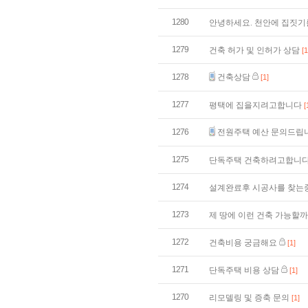
1280
안녕하세요. 천안에 집짓기
1279
건축 허가 및 인허가 상담
[1
1278
건축상담
[1]
1277
평택에 집을지려고합니다
[
1276
전원주택 예산 문의드립
1275
단독주택 건축하려고합니
1274
설계완료후 시공사를 찾는
1273
제 땅에 이런 건축 가능할
1272
건축비용 궁금해요
[1]
1271
단독주택 비용 상담
[1]
1270
리모델링 및 증축 문의
[1]