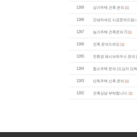
1269
상가주택 건축 문의
[1]
1268
안녕하세요 시공문의드립니
1267
농가주택 건축문의
[1]
1266
건축 문의드려요
[1]
1265
친환경 패시브하우스 문의
1264
협소주택 문의 (도심지 단
1263
단독주택 신축 문의
[1]
1262
건축상담 부탁합니다.
[1]