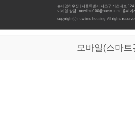
뉴타임하우징 | 서울특별시 서초구 서초대로 124 선빌딩 5층 
이메일 상담 : newtime100@naver.com | 홈페이
copyright(c) newtime housing. All rights reserve
모바일(스마트