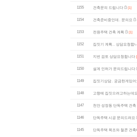
1155
건축문의 드립니다
[1]
1154
건축준비중인데.. 문의요
1153
전원주택 건축 계획
[1]
1152
집짓기 계획... 상담요청합
1151
지번 검토 상담요청합니다
1150
설계 인허가 문의드립니다
1149
집짓기상담.. 궁금한게있어
1148
고향에 집짓으려고하는데
1147
천안 성정동 단독주택 건축
1146
단독주택 시공 문의드려요
1145
단독주택 목조와 철콘 건축