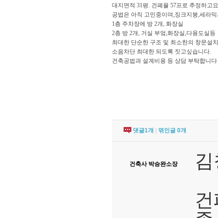
대지면적 31평. 건폐율 57프로 추정하고
공법은 아직 고민중이며,징크지붕,세라믹
1층 주차장에 방 2개, 화장실
2층 방 2개, 거실 부엌,화장실,다용도실등
최대한 단순한 구조 및 최소한의 창문설
소음차단 최대한 되도록 짓고싶습니다.
건축공법과 설계비용 등 상담 부탁합니다
댓글
1
개
|
엮인글
0
개