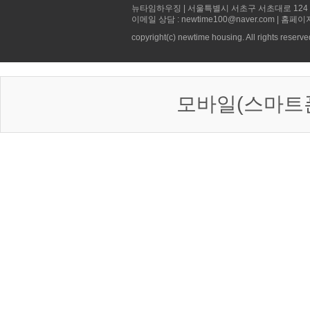
뉴타임하우징 | 서울특별시 서초구 서초대로 124 선빌딩 5층 
이메일 상담 : newtime100@naver.com | 홈페이
copyright(c) newtime housing. All rights reserve
모바일(스마트