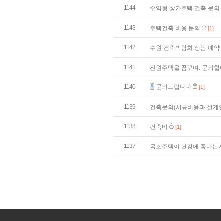
1144
수익형 상가주택 건축 문의
1143
주택건축 비용 문의
[1]
1142
수원 건축박람회 상담 예
1141
전원주택을 꿈꾸며..문의
1140
문의드립니다
[1]
1139
건축문의(시공비용과 설계
1138
건축비
[1]
1137
목조주택이 건강에 좋다는