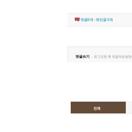
댓글
0
개
|
엮인글
0
개
전체