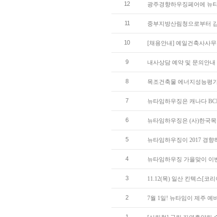
12
광주경향하우징페어에 뉴타
11
중부지방산림청으로부터 
10
[채용안내] 예일건축사사
9
내사상담 예약 및 문의안내
8
목조건축물 에너지성능평가 및
7
뉴타임하우징은 캐나다 BC
6
뉴타임하우징은 (사)한국목
5
뉴타임하우징이 2017 경
4
뉴타임하우징 가을맞이 이
3
11.12(목) 일산 킨텍스
2
7월 1일! 뉴타임이 제주 