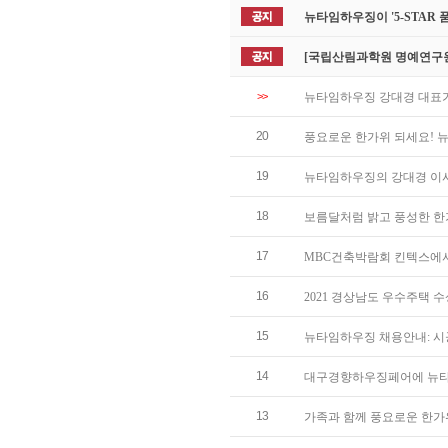
뉴타임하우징이 '5-STAR
[국립산림과학원 명예연구원
>>
뉴타임하우징 강대경 대표
20
풍요로운 한가위 되세요! 
19
뉴타임하우징의 강대경 이사
18
보름달처럼 밝고 풍성한 한
17
MBC건축박람회 킨텍스에서 만
16
2021 경상남도 우수주택 
15
뉴타임하우징 채용안내: 
14
대구경향하우징페어에 뉴타
13
가족과 함께 풍요로운 한가