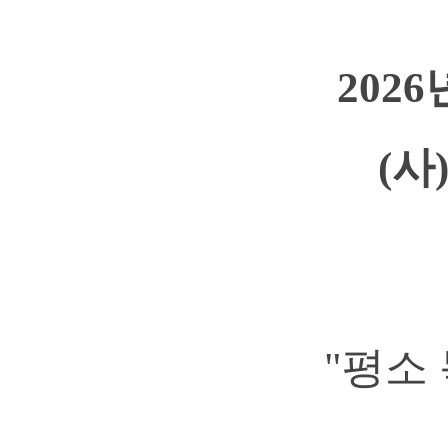
202
(
"평소