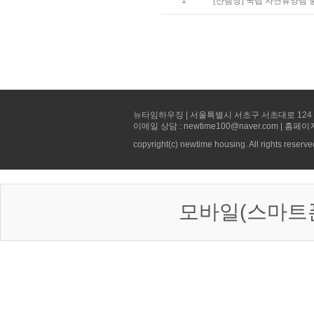
1
[산림청] 국립 자연휴양림
뉴타임하우징 | 서울특별시 서초구 서초대로 124 선빌딩 5층 
이메일 상담 : newtime100@naver.com | 홈페이
copyright(c) newtime housing. All rights reserve
모바일(스마트