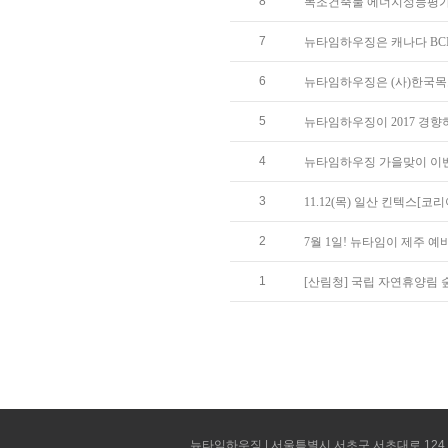
8
목조건축물 에너지성능평가 및
7
뉴타임하우징은 캐나다 BC
6
뉴타임하우징은 (사)한국목
5
뉴타임하우징이 2017 경
4
뉴타임하우징 가을맞이 이
3
11.12(목) 일산 킨텍스
2
7월 1일! 뉴타임이 제주 
1
[산림청] 국립 자연휴양림
뉴타임하우징 | 서울특별시 서초구 서초대로 124 선빌딩 5층 