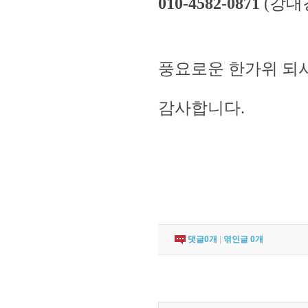
010-4582-0871
(강대
풍요로운 한가위 되
감사합니다.
댓글
0
개
|
엮인글
0
개