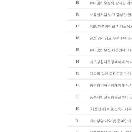
19
뉴타임하우징의 강대경 이사
18
보름달처럼 밝고 풍성한 한
17
MBC건축박람회 킨텍스에서 만
16
2021 경상남도 우수주택 
15
뉴타임하우징 채용안내: 
14
대구경향하우징페어에 뉴타
13
가족과 함께 풍요로운 한가
12
광주경향하우징페어에 뉴타
11
중부지방산림청으로부터 
10
[채용안내] 예일건축사사
9
내사상담 예약 및 문의안내