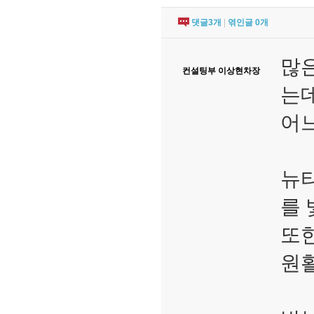
댓글
3
개
|
엮인글
0
개