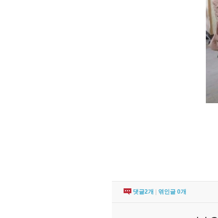
댓글
2
개
|
엮인글
0
개