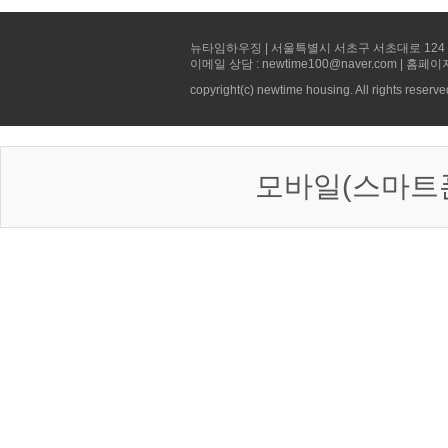
뉴타임하우징 | 서울특별시 서초구 서초대로 124 선빌딩 5층 
이메일 상담 : newtime100@naver.com | 홈페이
copyright(c) newtime housing. All rights reserve
모바일(스마트