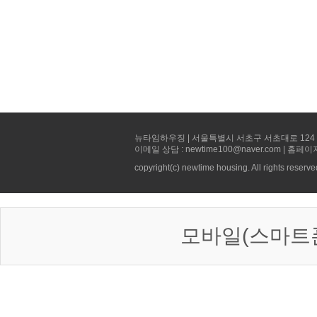
뉴타임하우징 | 서울특별시 서초구 서초대로 124 선빌딩 5층 
이메일 상담 : newtime100@naver.com | 홈페이
copyright(c) newtime housing. All rights reserve
모바일(스마트