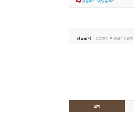
댓글
0
개
|
엮인글
0
개
전체