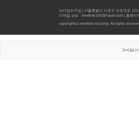
뉴타임하우징 | 서울특별시 서초구 서초대로 124 선빌딩 5층 
이메일 상담 : newtime100@naver.com | 홈페이
copyright(c) newtime housing. All rights reserve
모바일(스