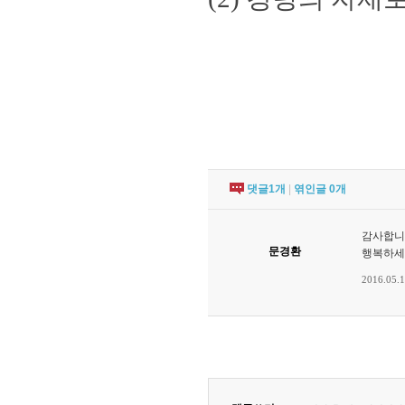
댓글
1
개
|
엮인글
0
개