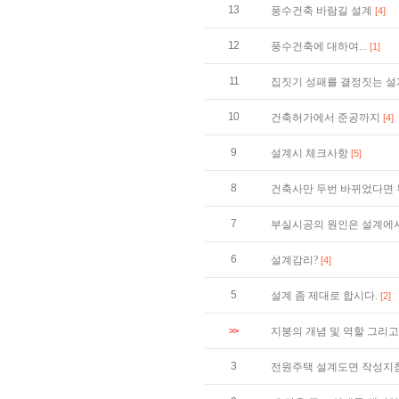
13
풍수건축 바람길 설계
[4]
12
풍수건축에 대하여...
[1]
11
집짓기 성패를 결정짓는 설
10
건축허가에서 준공까지
[4]
9
설계시 체크사항
[5]
8
건축사만 두번 바뀌었다면 
7
부실시공의 원인은 설계에서
6
설계감리?
[4]
5
설계 좀 제대로 합시다.
[2]
>>
지붕의 개념 및 역할 그리
3
전원주택 설계도면 작성지